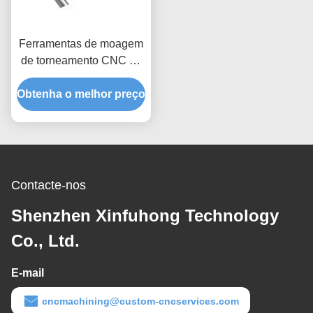
Ferramentas de moagem
de torneamento CNC de
aço inoxidável de liga
Obtenha o melhor preço
metálica 0,01 mm
Tolerância
Contacte-nos
Shenzhen Xinfuhong Technology
Co., Ltd.
E-mail
cncmachining@custom-cncservices.com