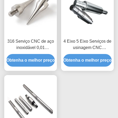
316 Serviço CNC de aço
4 Eixo 5 Eixo Serviços de
inoxidável 0,01
usinagem CNC
Tolerância Perforação
Fabricação de aço
Obtenha o melhor preço
CNC Torno Peças de
Obtenha o melhor preço
inoxidável Partes de eixo
fresagem
giratório