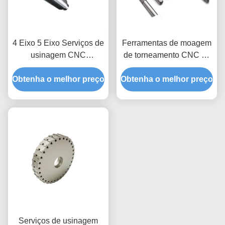
4 Eixo 5 Eixo Serviços de
Ferramentas de moagem
usinagem CNC
de torneamento CNC de
Fabricação de aço
aço inoxidável de liga
Obtenha o melhor preço
inoxidável Partes de eixo
Obtenha o melhor preço
metálica 0,01 mm
giratório
Tolerância
Serviços de usinagem