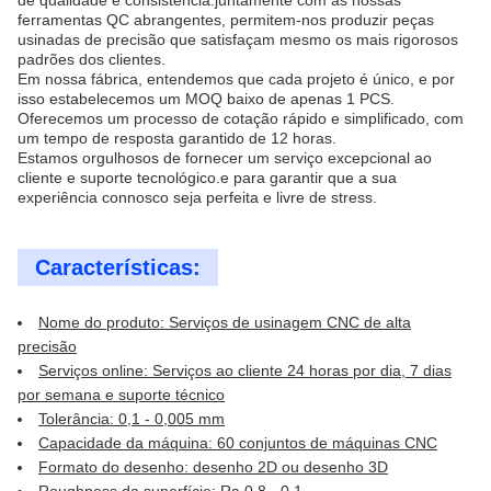
de qualidade e consistência.juntamente com as nossas
ferramentas QC abrangentes, permitem-nos produzir peças
usinadas de precisão que satisfaçam mesmo os mais rigorosos
padrões dos clientes.
Em nossa fábrica, entendemos que cada projeto é único, e por
isso estabelecemos um MOQ baixo de apenas 1 PCS.
Oferecemos um processo de cotação rápido e simplificado, com
um tempo de resposta garantido de 12 horas.
Estamos orgulhosos de fornecer um serviço excepcional ao
cliente e suporte tecnológico.e para garantir que a sua
experiência connosco seja perfeita e livre de stress.
Características:
Nome do produto: Serviços de usinagem CNC de alta
precisão
Serviços online: Serviços ao cliente 24 horas por dia, 7 dias
por semana e suporte técnico
Tolerância: 0,1 - 0,005 mm
Capacidade da máquina: 60 conjuntos de máquinas CNC
Formato do desenho: desenho 2D ou desenho 3D