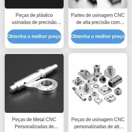
Peças de plástico
Partes de usinagem CNC
usinadas de precisão
de alta precisão com
durável e
desenhos
Obtenha o melhor preço
personalizáveis,
Obtenha o melhor preço
personalizáveis para
usinadas por CNC, para
aplicações duradouras e
automóveis e eletrónica
fiáveis
Peças de Metal CNC
Peças de usinagem CNC
Personalizadas de
personalizadas de alta