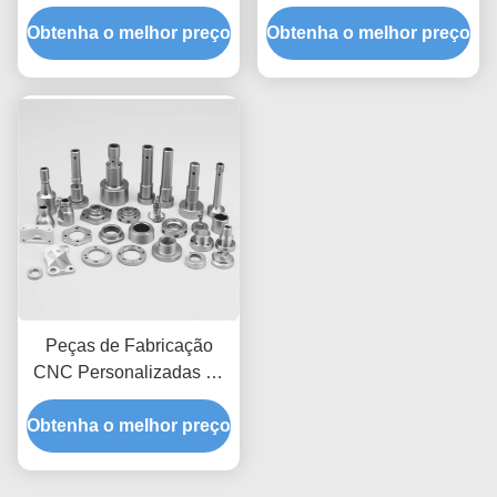
Precisão, Fabricadas
precisão com dimensões
Obtenha o melhor preço
com Materiais Duráveis
Obtenha o melhor preço
personalizáveis e tempo
para Aplicações
de resposta rápido para
Industriais
aplicações industriais
Peças de Fabricação
CNC Personalizadas de
Alta Precisão e Duráveis
Obtenha o melhor preço
para Automotiva e
Eletrônicos