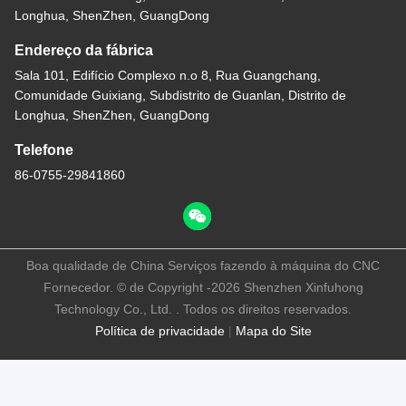
Longhua, ShenZhen, GuangDong
Endereço da fábrica
Sala 101, Edifício Complexo n.o 8, Rua Guangchang,
Comunidade Guixiang, Subdistrito de Guanlan, Distrito de
Longhua, ShenZhen, GuangDong
Telefone
86-0755-29841860
Boa qualidade de China Serviços fazendo à máquina do CNC
Fornecedor. © de Copyright -2026 Shenzhen Xinfuhong
Technology Co., Ltd. . Todos os direitos reservados.
Política de privacidade
|
Mapa do Site