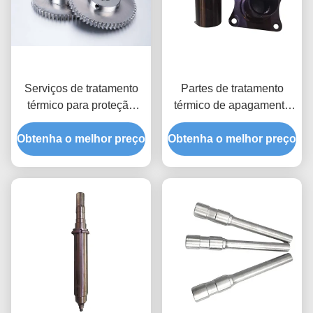
Serviços de tratamento
Partes de tratamento
térmico para proteção
térmico de apagamento
contra ferrugem,
por óleo / água
Obtenha o melhor preço
anodização, anodização
otimizadas para aumentar
Obtenha o melhor preço
dura, revestimento de
a dureza da superfície
níquel/cromo e ensaio de
dureza dos materiais