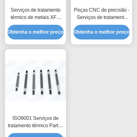
Serviços de tratamento
Peças CNC de precisão -
térmico de metais XFH
Serviços de tratamento
Processos
térmico para usinagem
Obtenha o melhor preço
personalizados até
Obtenha o melhor preço
micro-porosa, integração
2000U00b0F
multiprocessos,
perfuração profunda (20:1
relação de aspecto),
anodização e
revestimento duro
ISO9001 Serviços de
tratamento térmico Partes
de usinagem CNC de