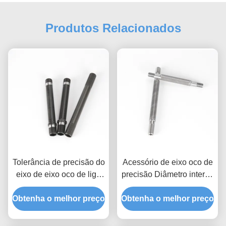
Produtos Relacionados
Tolerância de precisão do
Acessório de eixo oco de
eixo de eixo oco de liga
precisão Diâmetro interno
de aço até 0,005 mm para
personalizado Anti-
Obtenha o melhor preço
bicicleta / bicicleta
Obtenha o melhor preço
ferrugem Tratamento de
superfície de
fosfatamento