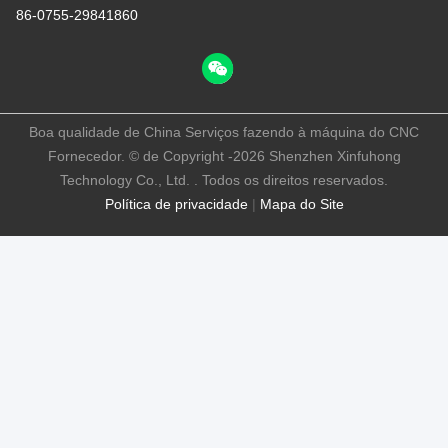
86-0755-29841860
Boa qualidade de China Serviços fazendo à máquina do CNC
Fornecedor. © de Copyright -2026 Shenzhen Xinfuhong
Technology Co., Ltd. . Todos os direitos reservados.
Política de privacidade
|
Mapa do Site