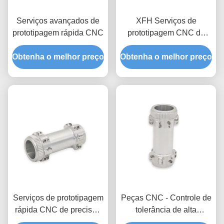
Serviços avançados de
XFH Serviços de
prototipagem rápida CNC
prototipagem CNC de
precisão Peças metálicas
Obtenha o melhor preço
Obtenha o melhor preço
personalizadas
Anodizando Polir
Tratamento térmico
Serviços de prototipagem
Peças CNC - Controle de
rápida CNC de precisão
tolerância de alta
Tolerância personalizada
precisão (± 0,005 mm)