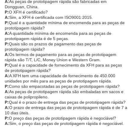
A:
As peças de prototipagem rápida são fabricadas em
Dongguan, China.
P:
O XFH é certificado?
A:
Sim, a XFH é certificada com ISO9001:2015.
P:
Qual é a quantidade mínima de encomenda para as peças de
prototipagem rápida?
A:
A quantidade mínima de encomenda para as peças de
prototipagem rápida é de 5 peças.
P:
Quais são os prazos de pagamento das peças de
prototipagem rápida?
A:
Os termos de pagamento para as peças de prototipagem
rápida são T/T, L/C, Money Union e Western Gram.
P:
Qual é a capacidade de fornecimento da XFH para as peças
de prototipagem rápida?
A:
A XFH tem uma capacidade de fornecimento de 450.000
unidades por mês para as peças de prototipagem rápida.
P:
Como são empacotadas as peças de prototipagem rápida?
A:
As peças de prototipagem rápida são embaladas em sacos e
caixas de polipropileno.
P:
Qual é o prazo de entrega das peças de prototipagem rápida?
A:
O prazo de entrega das peças de prototipagem rápida é de 7 a
10 dias úteis.
P:
O preço das peças de prototipagem rápida é negociável?
A:
Sim, o preço das peças de prototipagem rápida é negociável.