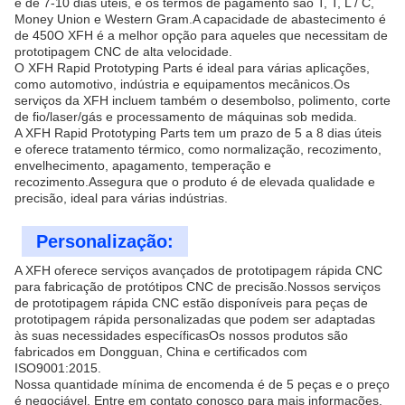
é de 7-10 dias úteis, e os termos de pagamento são T, T, L / C,
Money Union e Western Gram.A capacidade de abastecimento é
de 450O XFH é a melhor opção para aqueles que necessitam de
prototipagem CNC de alta velocidade.
O XFH Rapid Prototyping Parts é ideal para várias aplicações,
como automotivo, indústria e equipamentos mecânicos.Os
serviços da XFH incluem também o desembolso, polimento, corte
de fio/laser/gás e processamento de máquinas sob medida.
A XFH Rapid Prototyping Parts tem um prazo de 5 a 8 dias úteis
e oferece tratamento térmico, como normalização, recozimento,
envelhecimento, apagamento, temperação e
recozimento.Assegura que o produto é de elevada qualidade e
precisão, ideal para várias indústrias.
Personalização:
A XFH oferece serviços avançados de prototipagem rápida CNC
para fabricação de protótipos CNC de precisão.Nossos serviços
de prototipagem rápida CNC estão disponíveis para peças de
prototipagem rápida personalizadas que podem ser adaptadas
às suas necessidades específicasOs nossos produtos são
fabricados em Dongguan, China e certificados com
ISO9001:2015.
Nossa quantidade mínima de encomenda é de 5 peças e o preço
é negociável. Entre em contato conosco para mais informações.