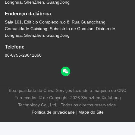
Longhua, ShenZhen, GuangDong
Endereço da fábrica
Sala 101, Edifício Complexo n.o 8, Rua Guangchang,
Comunidade Guixiang, Subdistrito de Guanlan, Distrito de
Longhua, ShenZhen, GuangDong
Telefone
86-0755-29841860
Boa qualidade de China Serviços fazendo à máquina do CNC
Fornecedor. © de Copyright -2026 Shenzhen Xinfuhong
Technology Co., Ltd. . Todos os direitos reservados.
Política de privacidade
|
Mapa do Site