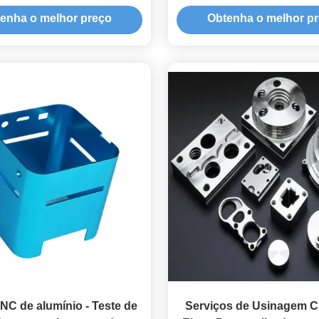
Desenhos 2D/3D
enha o melhor preço
Obtenha o melhor p
NC de alumínio - Teste de
Serviços de Usinagem C