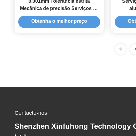
0.001mm Tolerância estrita
Servi
Mecânica de precisão Serviços de
al
fresagem Peças metálicas
Obtenha o melhor preço
Obt
Contacte-nos
Shenzhen Xinfuhong Technology C