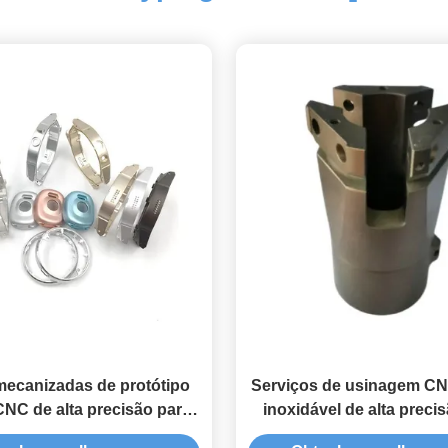
mecanizadas de protótipo
Serviços de usinagem CN
CNC de alta precisão para
inoxidável de alta preci
tomóveis / indústria
acabamentos de superfíc