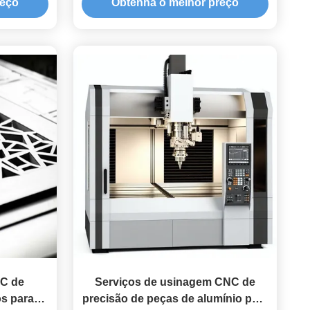
reço
Obtenha o melhor preço
NC de
Serviços de usinagem CNC de
os para
precisão de peças de alumínio para