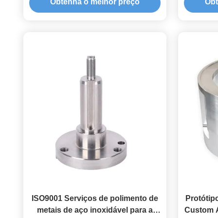
Obtenha o melhor preço
Obt
ISO9001 Serviços de polimento de
Protótip
metais de aço inoxidável para a
Custom A