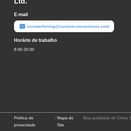
Ltd.
E-mail
cncmachining@custom-cncservices.com
Horário de trabalho
8:00-20:00
Política de
|
Mapa do
Boa qualidade de China S
privacidade
Site