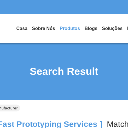
Casa
Sobre Nós
Produtos
Blogs
Soluções
Search Result
nufacturer
ast Prototyping Services ]
Matc