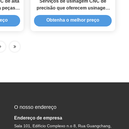
C de alta
Serviços de usinagem CNC de
a peças
precisão que oferecem usinagem
ndústria
CNC de 5 eixos com tolerância de
reço
Obtenha o melhor preço
cial
±0,01 mm e prototipagem rápida
O nosso endereço
Endereço de empresa
Sala 101, Edifício Complexo n.o 8, Rua Guangchang,