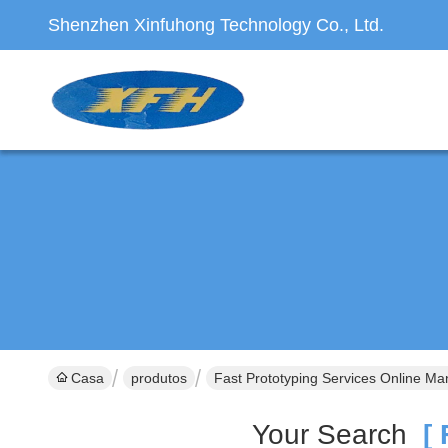
Shenzhen Xinfuhong Technology Co., Ltd.
Casa
produtos
Fast Prototyping Services Online Ma
Your Search
[ F