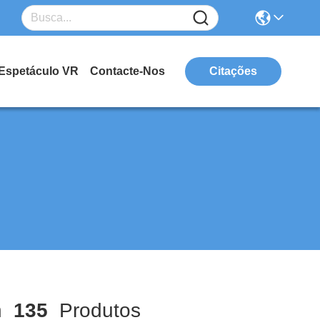
Espetáculo VR
Contacte-Nos
Citações
h
135
Produtos