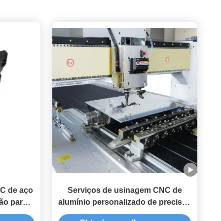
C de aço
Serviços de usinagem CNC de
são para
alumínio personalizado de precisão
ie lisa
0,1 mm