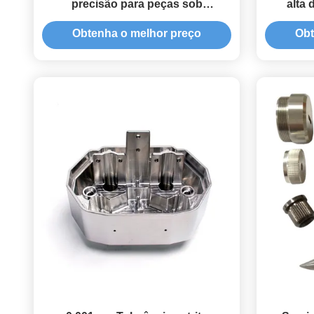
precisão para peças sob
alta
encomenda
superfí
Obtenha o melhor preço
Obt
produ
prototip