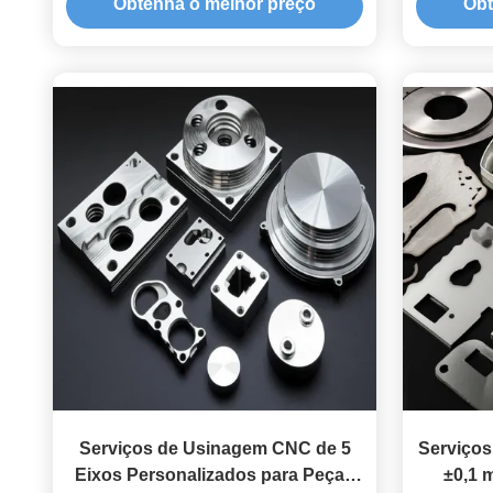
Obtenha o melhor preço
Obt
Eletrônicos
Capac
Serviços de Usinagem CNC de 5
Serviços
Eixos Personalizados para Peças
±0,1 