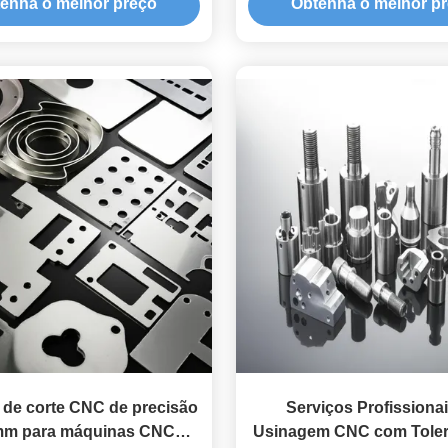
enha o melhor preço
Obtenha o melhor p
idade de Produção 24/7
usinagem CNC persona
 de corte CNC de precisão
Serviços Profissiona
mm para máquinas CNC
Usinagem CNC com Toler