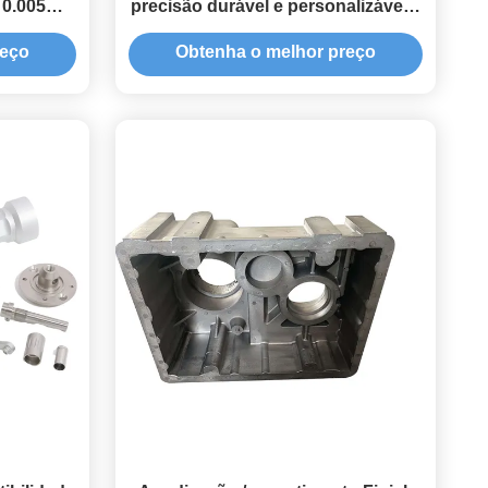
- 0.005mm
precisão durável e personalizáveis,
 tipos
usinadas por CNC, para
reço
Obtenha o melhor preço
automóveis e eletrónica