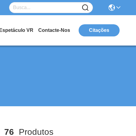
Espetáculo VR
Contacte-Nos
Citações
h
76
Produtos