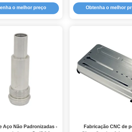
nalizadas e soluções de
±0,01mm para Alumínio 60
enha o melhor preço
Obtenha o melhor p
inas CNC automotivas
7075 e Usinagem em 5
e Aço Não Padronizadas -
Fabricação CNC de p