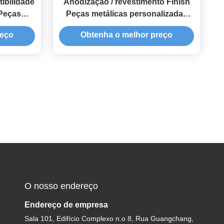
ibilidade
Anodização / revestimento Finish
 Peças
Peças metálicas personalizadas
lizadas
Fabricação 0,005mm Tolerância
reço
Obtenha o melhor preço
O nosso endereço
Endereço de empresa
Sala 101, Edifício Complexo n.o 8, Rua Guangchang,