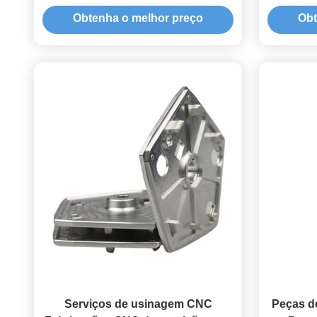
de Alta Precisão ±0,01 mm e
perso
Obtenha o melhor preço
Obt
Soluções de Protótipos Rápidos
máqu
Serviços de usinagem CNC
Peças d