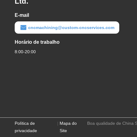
Ltd.
E-mail
cncmachining@custom-cncservices.com
Horário de trabalho
8:00-20:00
Política de
|
Mapa do
Boa qualidade de China S
privacidade
Site