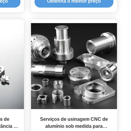
reço
Obtenha o melhor preço
lizada
Fabricação CNC de Precisão Multi-
Eixos
is de
Serviços de usinagem CNC de
ância de
alumínio sob medida para